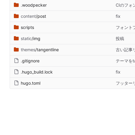
.woodpecker
CIのフ
content
/post
fix
scripts
フォント
static
/img
投稿
themes
/tangentline
古い記事リ
.gitignore
テーマをta
.hugo_build.lock
fix
hugo.toml
フッターリ