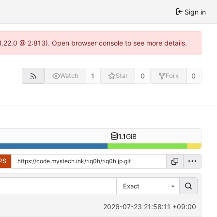
Sign in
1.22.0 @ 2:813). Open browser console to see more details.
1
0
0
Watch
Star
Fork
1.1
GiB
PS
Exact
2026-07-23 21:58:11 +09:00