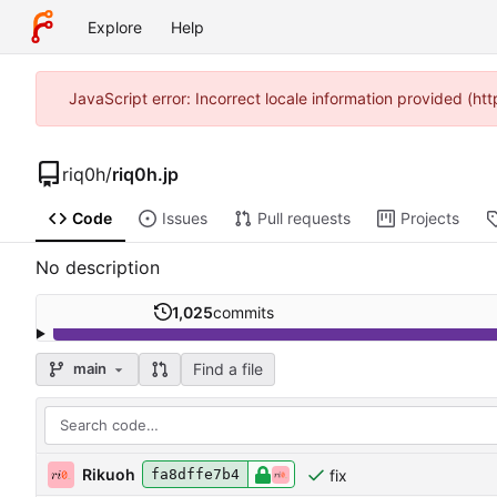
Explore
Help
JavaScript error: Incorrect locale information provided (
riq0h
/
riq0h.jp
Code
Issues
Pull requests
Projects
No description
1,025
commits
Find a file
main
Rikuoh
fix
fa8dffe7b4