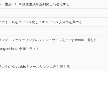
ォント生成・OGP画像生成を並列化し高速化する
ファイル名をハッシュ化してキャッシュ安全性を高める
ンク・フッターリンクのフォントサイズをentry-metaに揃える
ngentlineに全面リライト
ンクのKeyoxideをメールリンクに差し替える