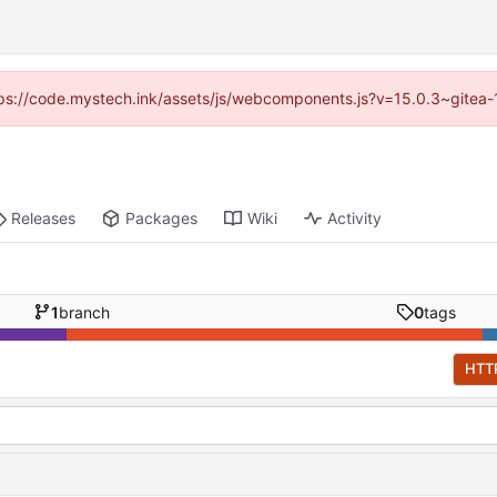
https://code.mystech.ink/assets/js/webcomponents.js?v=15.0.3~gitea-
Releases
Packages
Wiki
Activity
1
branch
0
tags
HTT